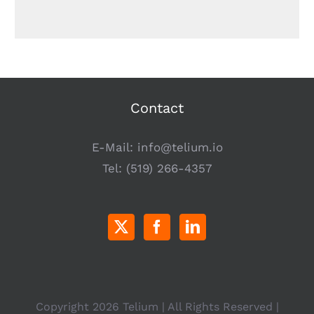
Contact
E-Mail:
info@telium.io
Tel:
(519) 266-4357
Copyright
2026 Telium | All Rights Reserved |