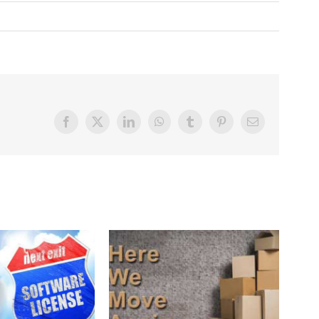
Facebook
X
LinkedIn
WhatsApp
Tumblr
Pinterest
Email