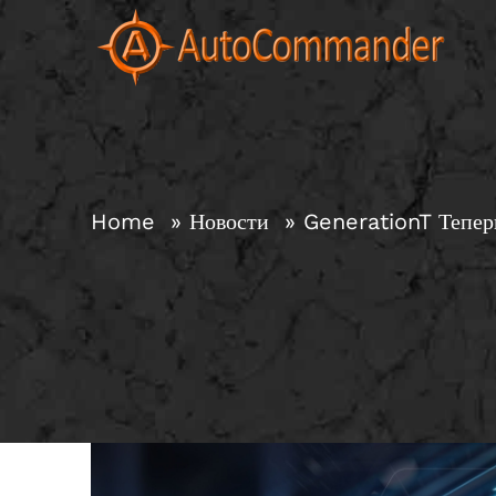
Skip
to
content
Home
Новости
GenerationT Тепе
View
Larger