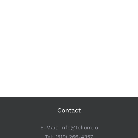
Contact
E-Mail:
info@telium.io
Tel:
(519) 266-4357