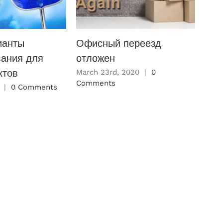
ианты
Офисный переезд
Офи
вания для
отложен
отл
ктов
March 23rd, 2020
|
0
Marc
Comments
Com
|
0 Comments