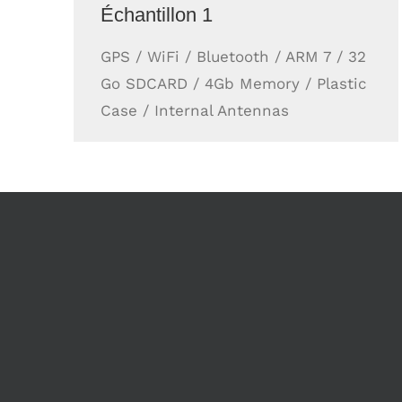
Échantillon 1
GPS / WiFi / Bluetooth / ARM 7 / 32
Go SDCARD / 4Gb Memory / Plastic
Case / Internal Antennas