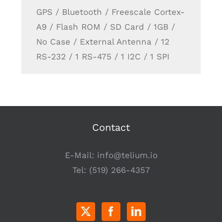
GPS / Bluetooth / Freescale Cortex-
A9 / Flash ROM / SD Card / 1GB /
No Case / External Antenna / 12
RS-232 / 1 RS-475 / 1 I2C / 1 SPI
Contact
E-Mail:
info@telium.io
Tel:
(519) 266-4357